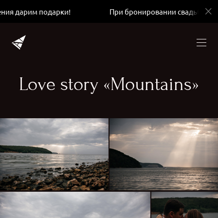
им подарки!
При бронировании свадьбы в день обр
Love story «Мountains»