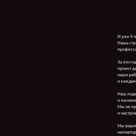
И уже 9 
Наша стр
професси
За эти г
проект д
наши раб
и каждая
Наш подх
и желани
Мы не пр
и настро
Мы верим
неповтор