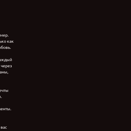
мер.
ько как
юбовь.
каждый
 через
раны,
ечты
.
менты.
 вас