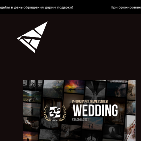
 день обращения дарим подарки!
При бронировании свад