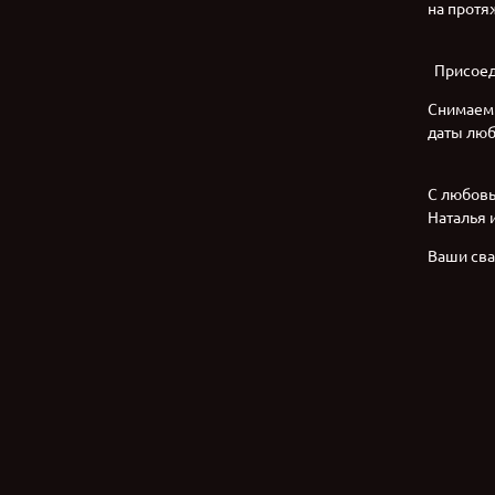
на протя
Присоеди
Снимаем 
даты люб
С любов
Наталья 
Ваши сва