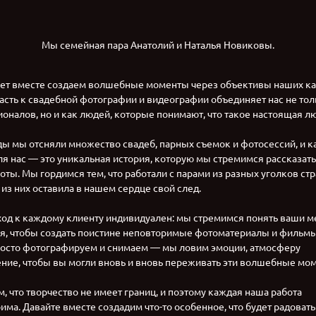
Мы семейная пара Анатолий и Наталья Новиковы.
лет вместе создаем волшебные моменты через объективы наших ка
асть к свадебной фотографии и видеографии объединяет нас не тол
оналов, но и как людей, которые понимают, что такое настоящая л
оды мы отсняли множество свадеб, парных съемок и фотосессий, и 
ля нас — это уникальная история, которую мы стремимся рассказать
оты. Мы гордимся тем, что работали с парами из разных уголков ст
 из них оставила в нашем сердце свой след.
од к каждому клиенту индивидуален: мы стремимся понять ваши м
я, чтобы создать поистине неповторимые фотоматериалы и фильмы
осто фотографируем и снимаем — мы ловим эмоции, атмосферу
ение, чтобы вы могли вновь и вновь переживать эти волшебные мо
, что творчество не имеет границ, и поэтому каждая наша работа
има. Давайте вместе создадим что-то особенное, что будет радовать